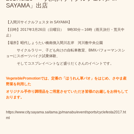
SAYAMA」出店
【入間川サイクルフェスタ in SAYAMA】
【日時】2017年3月26日（日曜日） 9時30分～16時（雨天決行・荒天中
止）
【場所】昭代しょうたい橋南側入間川左岸 河川敷中央公園
サイクルラリー、子ども向けの自転車教室、BMXパフォーマンスシ
ョーにスポーツバイク試乗体験、
そしてコスプレイベントなど盛りだくさんのイベントです。
VegeteblePromotionでは、定番の「ほうれん草パオ」をはじめ、さやま産
野菜を利用した
オリジナル手作り調理品をご用意させていただき皆様のお越しをお待ちして
おります。
https://www.city.sayama.saitama.jp/manabu/event/sports/cyclefesta2017.ht
ml