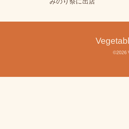
みのり祭に出店
Veget
©2026